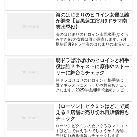
のある有名人だけでなく招待されている
ということで、SNSでは炎上していま
す。ディズニーファンタジースプリング
海のはじまりのヒロイン女優は誰
スに招待された芸能人やイ...
か調査【目黒蓮主演月9ドラマ南
雲水季役】
海のはじまりのヒロイン南雲水季(なぐも
みずき)役の女優は誰か調査します。7月
期放送月9ドラマ海のはじまりの主演が目
黒蓮だと発表されましたね。silentの脚本
家、生方美久さんが担当ということで今
から注目度満点のドラマです。目黒蓮さ
朝ドラばけばけのヒロインと相手
んが初の父...
役は誰？キャストに原作やストー
リーに舞台もチェック
朝ドラばけばけのヒロインと相手役は
誰？キャストにストーリや舞台もチェッ
クします。2025年後期NHK連続テレビ小
説『ばけばけ』が発表されました。小泉
八雲(ラフカディオ・ハーン)の妻「小泉セ
ツ」をモデルとしたドラマです。ヒロイ
【ローソン】ピクミンはどこで買
ンの小泉セツや夫...
える？店舗に売り切れ再販情報も
チェック
ローソンピクミンのぬいぐるみマスコッ
トはどこで買えるのでしょうか？店舗に
売り切れ再販情報もチェックします。