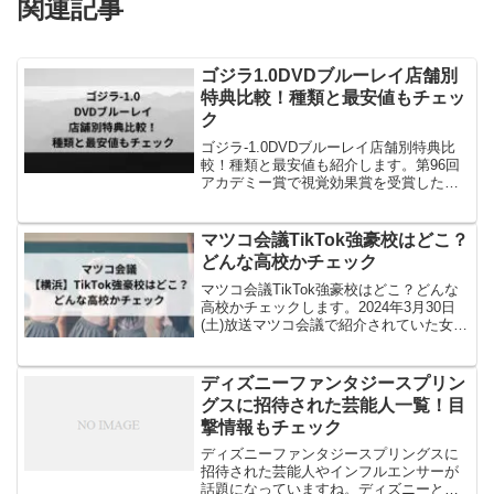
関連記事
ゴジラ1.0DVDブルーレイ店舗別
特典比較！種類と最安値もチェッ
ク
ゴジラ-1.0DVDブルーレイ店舗別特典比
較！種類と最安値も紹介します。第96回
アカデミー賞で視覚効果賞を受賞した
『ゴジラ-1.0』のDVDブルーレイが2024
年5月1日(水)に発売決定。ゴジラの迫力を
自宅でも味わいたいですよね。予約購入
マツコ会議TikTok強豪校はどこ？
す...
どんな高校かチェック
マツコ会議TikTok強豪校はどこ？どんな
高校かチェックします。2024年3月30日
(土)放送マツコ会議で紹介されていた女子
高生が通っている横浜のTikTok強豪校を
チェックします。石川県、長野県、京都
府などの他府県からわざわざ受験すると
ディズニーファンタジースプリン
い...
グスに招待された芸能人一覧！目
撃情報もチェック
ディズニーファンタジースプリングスに
招待された芸能人やインフルエンサーが
話題になっていますね。ディズニーと縁