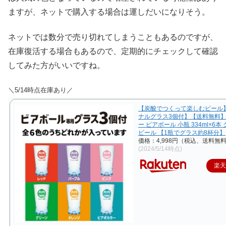
ますが、ネットで購入する場合は運しだいになりそう。
ネットでは数分で売り切れてしまうこともあるのですが、
在庫復活する場合もあるので、定期的にチェックして確認
してみた方がいいですね。
＼5/14時点在庫あり／
【炭酸でつくって楽しむビール
ナルグラス3個付】【送料無料
ー ビアボール 小瓶 334ml×6本
ビール 【1瓶でグラス約8杯分】
価格：4,998円（税込、送料無料
(2024/5/14時点)
楽