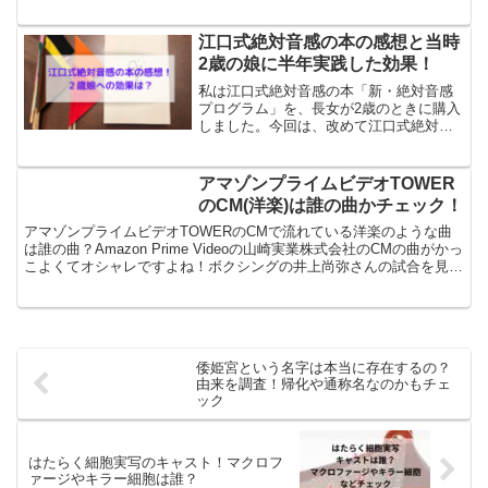
にドラマの結末は原作と違うのか気になりま...
江口式絶対音感の本の感想と当時
2歳の娘に半年実践した効果！
私は江口式絶対音感の本「新・絶対音感
プログラム」を、長女が2歳のときに購入
しました。今回は、改めて江口式絶対音
感の本を読んだ感想と当時2歳の長女に実
践した効果についてお伝えしたいと思い
ます。私は、ピアノ習っていたけど絶対
アマゾンプライムビデオTOWER
音感をもっていません...
のCM(洋楽)は誰の曲かチェック！
アマゾンプライムビデオTOWERのCMで流れている洋楽のような曲
は誰の曲？Amazon Prime Videoの山崎実業株式会社のCMの曲がかっ
こよくてオシャレですよね！ボクシングの井上尚弥さんの試合を見て
いたら印象に残った方も多いのではな...
倭姫宮という名字は本当に存在するの？
由来を調査！帰化や通称名なのかもチェ
ック
はたらく細胞実写のキャスト！マクロフ
ァージやキラー細胞は誰？