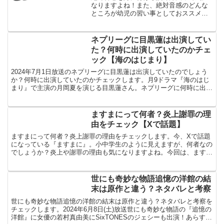
なりますよね！また、絶対音感のどんな
ところが幼児の習い事としておススメだ
と思いますか？今回は、実際に私の娘が
絶対音感の訓練を受けている体験談もふ
まえて、絶対音感の訓練方法、子供の習
ネプリーグに目黒蓮は出演してい
い事におすすめな理由と効...
た？何時に出演していたのかチェ
ック【海のはじまり】
2024年7月1日放送のネプリーグに目黒蓮は出演していたのでしょう
か？何時に出演していたのかチェックします。月9ドラマ『海のはじ
まり』で主演の月岡夏を演じる目黒蓮さん。ネプリーグに何時に出演
していたのでしょうか？目黒蓮さんは勉強が苦手なイメ...
ますまにって何者？炎上謝罪の理
由をチェック【Xで話題】
ますまにって何者？炎上謝罪の理由をチェックします。今、Xで話題
になっている『ますまに』。小中学生のように見えますが、何者なの
でしょうか？炎上や謝罪の理由も気になりますよね。今回は、ますま
にって何者？炎上謝罪の理由をチェックします。ますまにっ...
世にも奇妙な物語追憶の洋館の結
末は原作と違う？ネタバレと考察
世にも奇妙な物語追憶の洋館の結末は原作と違う？ネタバレと考察を
チェックします。2024年6月8日(土)放送世にも奇妙な物語の『追憶の
洋館』に女優の若村真由美にSixTONESのジェシーも出演！あらすじ