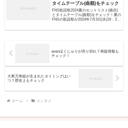
が合いそうだと思...
タイムテーブル(曲順)をチェック
FNS歌謡祭2024夏のセットリスト(曲目)
とタイムテーブル(曲順)をチェック！夏の
FNSの歌謡祭が2024年7月3日(水)18：30
～22：00までの3時間30分生放送。今年
も嵐の相葉雅紀さんが司会ということで
楽しみですね！2024年の出...
ananほくじゅりが売り切れ？再販情報も
チェック！
大奥万寿姫が生まれたタイミングはい
つ？歴史上もチェック
ホーム
エンタメ