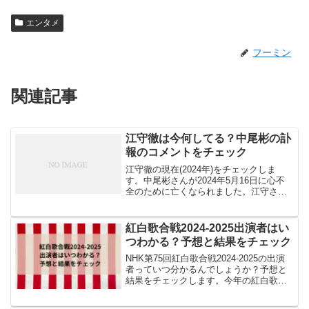
エンタメ
フーミン
関連記事
江守徹は今何してる？中尾彬の訃
報のコメントをチェック
江守徹の現在(2024年)をチェックしま
す。中尾彬さんが2024年5月16日に心不
全のために亡くなられました。江守さん
といえば中尾さんとのコンビでの番組共
演が印象的でしたね。江守徹さんが現在
何をしているのか気になりますよね！中
紅白歌合戦2024-2025出演者はい
尾彬さんの訃報...
つわかる？予想と結果をチェック
NHK第75回紅白歌合戦2024-2025の出演
者っていつ分かるんでしょうか？予想と
結果をチェックします。今年の紅白歌合
戦はどんなアーティストが出場するので
しょう？2024年は朝ドラ主題歌にB’ｚの