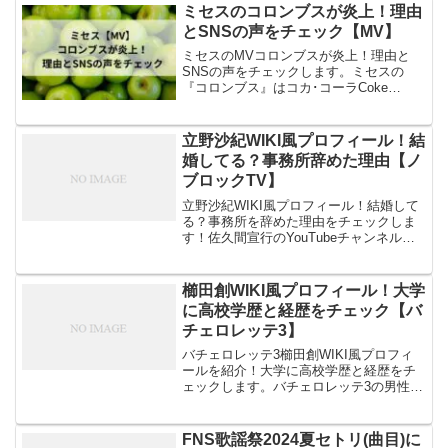
曲が採用されたことで、出場が期待され
ミセスのコロンブスが炎上！理由
ますし...
とSNSの声をチェック【MV】
ミセスのMVコロンブスが炎上！理由と
SNSの声をチェックします。ミセスの
『コロンブス』はコカ･コーラCoke
STUDIOキャンペーンソングにもなって
いる曲で現在注目されています。その、
Mrs. GREEN APPLE(ミセスグリーンア
立野沙紀WIKI風プロフィール！結
ップ...
婚してる？事務所辞めた理由【ノ
ブロックTV】
立野沙紀WIKI風プロフィール！結婚して
る？事務所を辞めた理由をチェックしま
す！佐久間宣行のYouTubeチャンネル
「ノブロックTV」の罵倒村＃2に看護師
役で出演している立野沙紀さん。看護師
姿がとっても似合ってて、可愛くて気に
櫛田創WIKI風プロフィール！大学
なりますよね！...
に高校学歴と経歴をチェック【バ
チェロレッテ3】
バチェロレッテ3櫛田創WIKI風プロフィ
ールを紹介！大学に高校学歴と経歴をチ
ェックします。バチェロレッテ3の男性15
名のメンバー櫛田創さん。物理化学者と
いうことで気になりますよね！東大のバ
チェロレッテ武井亜樹さんと理系同志話
FNS歌謡祭2024夏セトリ(曲目)に